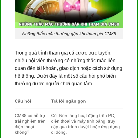
Những thắc mắc thường gặp khi tham gia CM88
Trong quá trình tham gia cá cược trực tuyến,
nhiều hội viên thường có những thắc mắc liên
quan đến tài khoản, giao dịch hoặc cách sử dụng
hệ thống. Dưới đây là một số câu hỏi phổ biến
thường được người chơi quan tâm.
Câu hỏi
Trả lời ngắn gọn
CM88 có hỗ trợ
Có. Nền tảng hoạt động trên PC,
trải nghiệm trên
điện thoại và máy tính bảng, truy
điện thoại
cập qua trình duyệt hoặc ứng dụng
không?
di động.