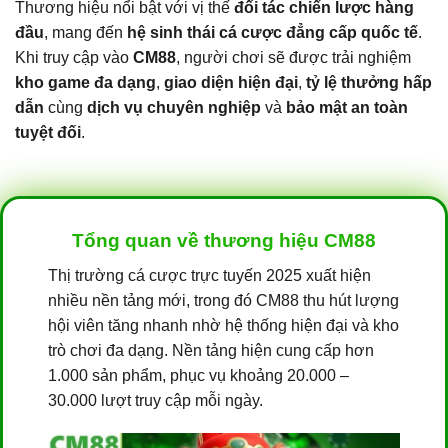
Thương hiệu nổi bật với vị thế
đối tác chiến lược hàng
đầu
, mang đến
hệ sinh thái cá cược đẳng cấp quốc tế
.
Khi truy cập vào
CM88
, người chơi sẽ được trải nghiệm
kho game đa dạng
,
giao diện hiện đại
,
tỷ lệ thưởng hấp
dẫn
cùng
dịch vụ chuyên nghiệp
và
bảo mật an toàn
tuyệt đối
.
Tổng quan về thương hiệu CM88
Thị trường cá cược trực tuyến 2025 xuất hiện
nhiều nền tảng mới, trong đó CM88 thu hút lượng
hội viên tăng nhanh nhờ hệ thống hiện đại và kho
trò chơi đa dạng. Nền tảng hiện cung cấp hơn
1.000 sản phẩm, phục vụ khoảng 20.000 –
30.000 lượt truy cập mỗi ngày.