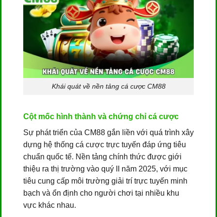
Khái quát về nền tảng cá cược CM88
Cột mốc hình thành và chứng chỉ cá cược
Sự phát triển của CM88 gắn liền với quá trình xây
dựng hệ thống cá cược trực tuyến đáp ứng tiêu
chuẩn quốc tế. Nền tảng chính thức được giới
thiệu ra thị trường vào quý II năm 2025, với mục
tiêu cung cấp môi trường giải trí trực tuyến minh
bạch và ổn định cho người chơi tại nhiều khu
vực khác nhau.