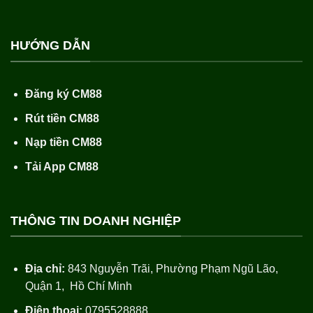
HƯỚNG DẪN
Đăng ký CM88
Rút tiền CM88
Nạp tiền CM88
Tải App CM88
THÔNG TIN DOANH NGHIỆP
Địa chỉ:
843 Nguyễn Trãi, Phường Phạm Ngũ Lão,
Quận 1, Hồ Chí Minh
Điện thoại:
0795528888