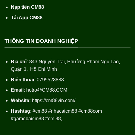
Nạp tiền CM88
Tải App CM88
THÔNG TIN DOANH NGHIỆP
Địa chỉ:
843 Nguyễn Trãi, Phường Phạm Ngũ Lão,
Quận 1, Hồ Chí Minh
Điện thoại:
0795528888
Email:
hotro@CM88.COM
Website:
h
ttps://cm88vin.com/
Hashtag
: #cm88 #nhacaicm88 #cm88com
#gamebaicm88 #cm 88,...