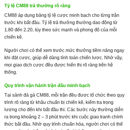
Tỷ lệ CM88 trả thưởng rõ ràng
CM88 áp dụng bảng tỷ lệ cược minh bạch cho từng trận
trước khi bắt đầu. Tỷ lệ trả thưởng thường dao động từ
1.80 đến 2.20, tùy theo sức mạnh và phong độ của mỗi
chiến kê.
Người chơi có thể xem trước mức thưởng tiềm năng ngay
khi đặt cược, giúp dễ dàng tính toán chiến lược. Nhờ vậy,
mọi giao dịch cược đều được hiển thị rõ ràng trên hệ
thống.
Quy trình vận hành trận đấu minh bạch
Tại sảnh đá gà CM88, mỗi trận đều được tổ chức theo quy
trình rõ ràng từ khâu chuẩn bị chiến kê, kiểm tra trọng
lượng cho đến khi bắt đầu thi. Các bước này thường diễn
ra trong khoảng 2 – 3 phút trước khi cuộc giao tranh chính
thức bắt đầu. Nhờ quy trình chuẩn hóa, người chơi có thể