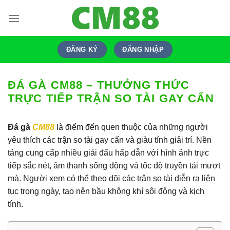
Chuyển
đến
nội
dung
ĐĂNG KÝ
ĐĂNG NHẬP
ĐÁ GÀ CM88 – THƯỞNG THỨC
TRỰC TIẾP TRẬN SO TÀI GAY CẤN
Đá gà
CM88
là điểm đến quen thuộc của những người
yêu thích các trận so tài gay cấn và giàu tính giải trí. Nền
tảng cung cấp nhiều giải đấu hấp dẫn với hình ảnh trực
tiếp sắc nét, âm thanh sống động và tốc độ truyền tải mượt
mà. Người xem có thể theo dõi các trận so tài diễn ra liên
tục trong ngày, tạo nên bầu không khí sôi động và kịch
tính.