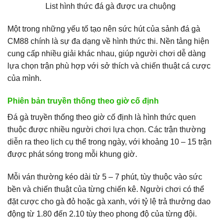
List hình thức đá gà được ưa chuộng
Một trong những yếu tố tạo nên sức hút của sảnh đá gà
CM88 chính là sự đa dạng về hình thức thi. Nền tảng hiện
cung cấp nhiều giải khác nhau, giúp người chơi dễ dàng
lựa chọn trận phù hợp với sở thích và chiến thuật cá cược
của mình.
Phiên bản truyền thống theo giờ cố định
Đá gà truyền thống theo giờ cố định là hình thức quen
thuộc được nhiều người chơi lựa chọn. Các trận thường
diễn ra theo lịch cụ thể trong ngày, với khoảng 10 – 15 trận
được phát sóng trong mỗi khung giờ.
Mỗi ván thường kéo dài từ 5 – 7 phút, tùy thuộc vào sức
bền và chiến thuật của từng chiến kê. Người chơi có thể
đặt cược cho gà đỏ hoặc gà xanh, với tỷ lệ trả thưởng dao
động từ 1.80 đến 2.10 tùy theo phong độ của từng đội.