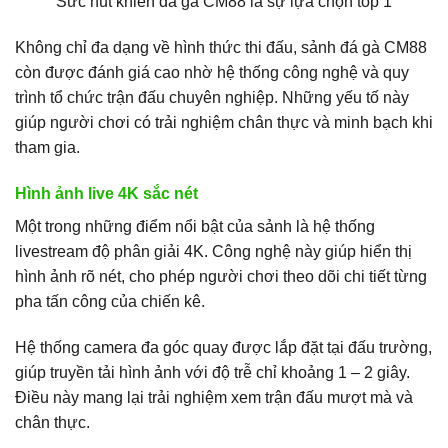
Sức hút khiến đá gà CM88 là sự lựa chọn top 1
Không chỉ đa dạng về hình thức thi đấu, sảnh đá gà CM88
còn được đánh giá cao nhờ hệ thống công nghệ và quy
trình tổ chức trận đấu chuyên nghiệp. Những yếu tố này
giúp người chơi có trải nghiệm chân thực và minh bạch khi
tham gia.
Hình ảnh live 4K sắc nét
Một trong những điểm nổi bật của sảnh là hệ thống
livestream độ phân giải 4K. Công nghệ này giúp hiển thị
hình ảnh rõ nét, cho phép người chơi theo dõi chi tiết từng
pha tấn công của chiến kê.
Hệ thống camera đa góc quay được lắp đặt tại đấu trường,
giúp truyền tải hình ảnh với độ trễ chỉ khoảng 1 – 2 giây.
Điều này mang lại trải nghiệm xem trận đấu mượt mà và
chân thực.