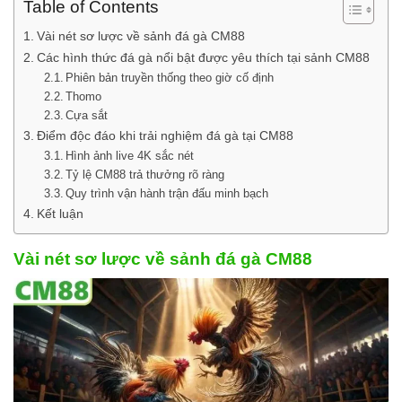
Table of Contents
Vài nét sơ lược về sảnh đá gà CM88
Các hình thức đá gà nổi bật được yêu thích tại sảnh CM88
Phiên bản truyền thống theo giờ cố định
Thomo
Cựa sắt
Điểm độc đáo khi trải nghiệm đá gà tại CM88
Hình ảnh live 4K sắc nét
Tỷ lệ CM88 trả thưởng rõ ràng
Quy trình vận hành trận đấu minh bạch
Kết luận
Vài nét sơ lược về sảnh đá gà CM88