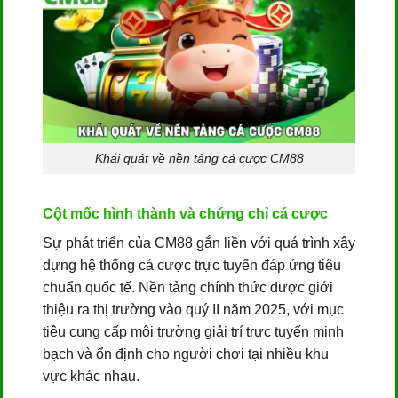
Khái quát về nền tảng cá cược CM88
Cột mốc hình thành và chứng chỉ cá cược
Sự phát triển của CM88 gắn liền với quá trình xây
dựng hệ thống cá cược trực tuyến đáp ứng tiêu
chuẩn quốc tế. Nền tảng chính thức được giới
thiệu ra thị trường vào quý II năm 2025, với mục
tiêu cung cấp môi trường giải trí trực tuyến minh
bạch và ổn định cho người chơi tại nhiều khu
vực khác nhau.