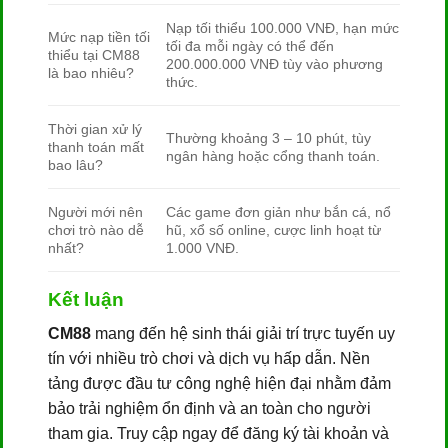
Nạp tối thiểu 100.000 VNĐ, hạn mức
Mức nạp tiền tối
tối đa mỗi ngày có thể đến
thiểu tại CM88
200.000.000 VNĐ tùy vào phương
là bao nhiêu?
thức.
Thời gian xử lý
Thường khoảng 3 – 10 phút, tùy
thanh toán mất
ngân hàng hoặc cổng thanh toán.
bao lâu?
Người mới nên
Các game đơn giản như bắn cá, nổ
chơi trò nào dễ
hũ, xổ số online, cược linh hoạt từ
nhất?
1.000 VNĐ.
Kết luận
CM88
mang đến hệ sinh thái giải trí trực tuyến uy
tín với nhiều trò chơi và dịch vụ hấp dẫn. Nền
tảng được đầu tư công nghệ hiện đại nhằm đảm
bảo trải nghiệm ổn định và an toàn cho người
tham gia. Truy cập ngay để đăng ký tài khoản và