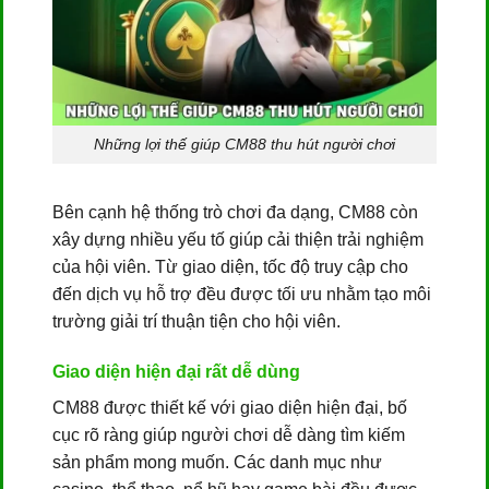
Những lợi thế giúp CM88 thu hút người chơi
Bên cạnh hệ thống trò chơi đa dạng, CM88 còn
xây dựng nhiều yếu tố giúp cải thiện trải nghiệm
của hội viên. Từ giao diện, tốc độ truy cập cho
đến dịch vụ hỗ trợ đều được tối ưu nhằm tạo môi
trường giải trí thuận tiện cho hội viên.
Giao diện hiện đại rất dễ dùng
CM88 được thiết kế với giao diện hiện đại, bố
cục rõ ràng giúp người chơi dễ dàng tìm kiếm
sản phẩm mong muốn. Các danh mục như