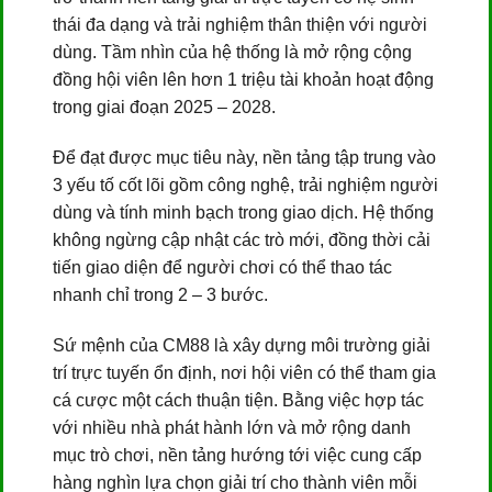
thái đa dạng và trải nghiệm thân thiện với người
dùng. Tầm nhìn của hệ thống là mở rộng cộng
đồng hội viên lên hơn 1 triệu tài khoản hoạt động
trong giai đoạn 2025 – 2028.
Để đạt được mục tiêu này, nền tảng tập trung vào
3 yếu tố cốt lõi gồm công nghệ, trải nghiệm người
dùng và tính minh bạch trong giao dịch. Hệ thống
không ngừng cập nhật các trò mới, đồng thời cải
tiến giao diện để người chơi có thể thao tác
nhanh chỉ trong 2 – 3 bước.
Sứ mệnh của CM88 là xây dựng môi trường giải
trí trực tuyến ổn định, nơi hội viên có thể tham gia
cá cược một cách thuận tiện. Bằng việc hợp tác
với nhiều nhà phát hành lớn và mở rộng danh
mục trò chơi, nền tảng hướng tới việc cung cấp
hàng nghìn lựa chọn giải trí cho thành viên mỗi