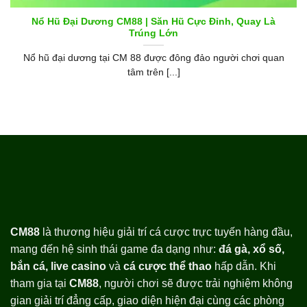
Nổ Hũ Đại Dương CM88 | Săn Hũ Cực Đỉnh, Quay Là
Trúng Lớn
Nổ hũ đại dương tại CM 88 được đông đảo người chơi quan
tâm trên [...]
CM88
là thương hiệu giải trí cá cược trực tuyến hàng đầu,
mang đến hệ sinh thái game đa dạng như:
đá gà, xổ số,
bắn cá, live casino
và
cá cược thể thao
hấp dẫn. Khi
tham gia tại
CM88
, người chơi sẽ được trải nghiệm không
gian giải trí đẳng cấp, giao diện hiện đại cùng các phòng