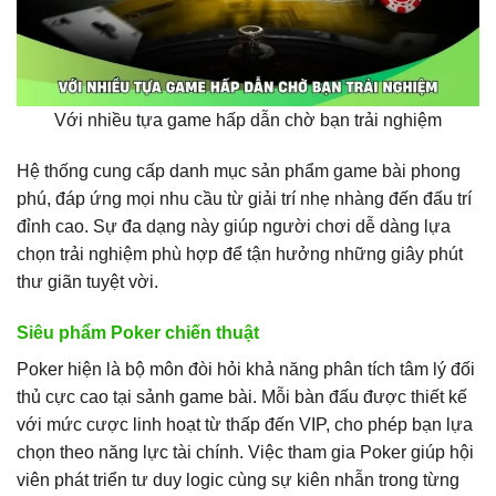
Với nhiều tựa game hấp dẫn chờ bạn trải nghiệm
Hệ thống cung cấp danh mục sản phẩm game bài phong
phú, đáp ứng mọi nhu cầu từ giải trí nhẹ nhàng đến đấu trí
đỉnh cao. Sự đa dạng này giúp người chơi dễ dàng lựa
chọn trải nghiệm phù hợp để tận hưởng những giây phút
thư giãn tuyệt vời.
Siêu phẩm Poker chiến thuật
Poker hiện là bộ môn đòi hỏi khả năng phân tích tâm lý đối
thủ cực cao tại sảnh game bài. Mỗi bàn đấu được thiết kế
với mức cược linh hoạt từ thấp đến VIP, cho phép bạn lựa
chọn theo năng lực tài chính. Việc tham gia Poker giúp hội
viên phát triển tư duy logic cùng sự kiên nhẫn trong từng