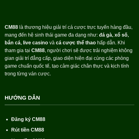
CM88
là thương hiệu giải trí cá cược trực tuyến hàng đầu,
mang đến hệ sinh thái game đa dạng như:
đá gà, xổ số,
bắn cá, live casino
và
cá cược thể thao
hấp dẫn. Khi
tham gia tại
CM88
, người chơi sẽ được trải nghiệm không
gian giải trí đẳng cấp, giao diện hiện đại cùng các phòng
game chuẩn quốc tế, tạo cảm giác chân thực và kịch tính
trong từng ván cược.
HƯỚNG DẪN
Đăng ký CM88
Rút tiền CM88