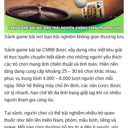
Sảnh game bài nơi bạn trải nghiệm không gian thượng lưu
Sảnh game bài tại CM88 được xây dựng như một khu giải
trí trực tuyến chuyên biệt dành cho những người yêu thích
các trò chơi mang tính chiến thuật và tính toán. Hiện nền
tảng đang cung cấp khoảng 25 – 30 trò chơi khác nhau,
phục vụ trung bình 4.000 – 6.000 lượt người chơi mỗi
ngày. Nhờ hệ thống máy chủ ổn định, các ván cược được
xử lý nhanh, hạn chế tối đa tình trạng giật lag khi có nhiều
người tham gia cùng lúc.
Tại sảnh, người chơi có thể trải nghiệm nhiều trò quen
thuộc như tiến lên miền Nam, phỏm, mậu binh, liêng và
poker. Mỗi bàn chơi thường hỗ trợ từ 4 đến 6 người, với