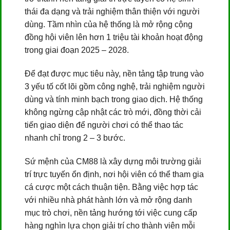
thái đa dạng và trải nghiệm thân thiện với người
dùng. Tầm nhìn của hệ thống là mở rộng cộng
đồng hội viên lên hơn 1 triệu tài khoản hoạt động
trong giai đoạn 2025 – 2028.
Để đạt được mục tiêu này, nền tảng tập trung vào
3 yếu tố cốt lõi gồm công nghệ, trải nghiệm người
dùng và tính minh bạch trong giao dịch. Hệ thống
không ngừng cập nhật các trò mới, đồng thời cải
tiến giao diện để người chơi có thể thao tác
nhanh chỉ trong 2 – 3 bước.
Sứ mệnh của CM88 là xây dựng môi trường giải
trí trực tuyến ổn định, nơi hội viên có thể tham gia
cá cược một cách thuận tiện. Bằng việc hợp tác
với nhiều nhà phát hành lớn và mở rộng danh
mục trò chơi, nền tảng hướng tới việc cung cấp
hàng nghìn lựa chọn giải trí cho thành viên mỗi