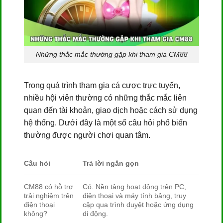
Những thắc mắc thường gặp khi tham gia CM88
Trong quá trình tham gia cá cược trực tuyến,
nhiều hội viên thường có những thắc mắc liên
quan đến tài khoản, giao dịch hoặc cách sử dụng
hệ thống. Dưới đây là một số câu hỏi phổ biến
thường được người chơi quan tâm.
Câu hỏi
Trả lời ngắn gọn
CM88 có hỗ trợ
Có. Nền tảng hoạt động trên PC,
trải nghiệm trên
điện thoại và máy tính bảng, truy
điện thoại
cập qua trình duyệt hoặc ứng dụng
không?
di động.