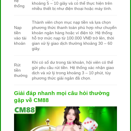
hệ
khoảng 5 – 10 giây và có thể thực hiện trên
thống
nhiều thiết bị như điện thoại hoặc máy tính.
Thành viên chọn mục nạp tiền và lựa chọn
Nạp
phương thức thanh toán phù hợp như chuyển
tiền
khoản ngân hàng hoặc ví điện tử. Hệ thống
vào tài
hỗ trợ mức nạp từ 100.000 VNĐ trở lên, thời
khoản
gian xử lý giao dịch thường khoảng 30 – 60
giây.
Khi có số dư trong tài khoản, hội viên có thể
Rút
gửi yêu cầu rút tiền. Hệ thống xác nhận giao
tiền
dịch và xử lý trong khoảng 3 – 10 phút, tùy
thưởng
phương thức giải ngân đã chọn.
Giải đáp nhanh mọi câu hỏi thường
gặp về CM88