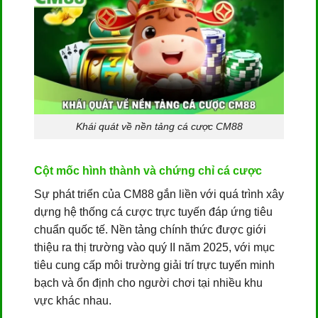
Khái quát về nền tảng cá cược CM88
Cột mốc hình thành và chứng chỉ cá cược
Sự phát triển của CM88 gắn liền với quá trình xây
dựng hệ thống cá cược trực tuyến đáp ứng tiêu
chuẩn quốc tế. Nền tảng chính thức được giới
thiệu ra thị trường vào quý II năm 2025, với mục
tiêu cung cấp môi trường giải trí trực tuyến minh
bạch và ổn định cho người chơi tại nhiều khu
vực khác nhau.