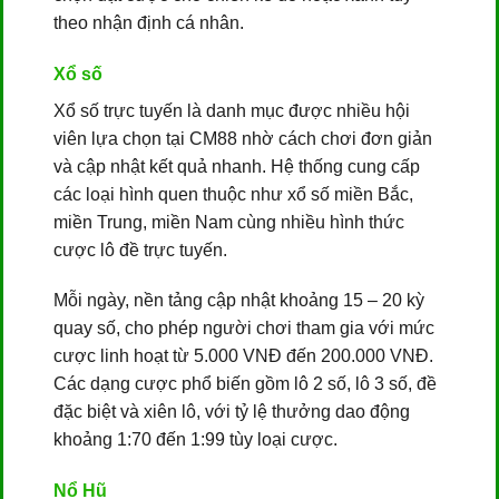
theo nhận định cá nhân.
Xổ số
Xổ số trực tuyến là danh mục được nhiều hội
viên lựa chọn tại CM88 nhờ cách chơi đơn giản
và cập nhật kết quả nhanh. Hệ thống cung cấp
các loại hình quen thuộc như xổ số miền Bắc,
miền Trung, miền Nam cùng nhiều hình thức
cược lô đề trực tuyến.
Mỗi ngày, nền tảng cập nhật khoảng 15 – 20 kỳ
quay số, cho phép người chơi tham gia với mức
cược linh hoạt từ 5.000 VNĐ đến 200.000 VNĐ.
Các dạng cược phổ biến gồm lô 2 số, lô 3 số, đề
đặc biệt và xiên lô, với tỷ lệ thưởng dao động
khoảng 1:70 đến 1:99 tùy loại cược.
Nổ Hũ