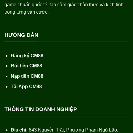
game chuẩn quốc tế, tạo cảm giác chân thực và kịch tính
trong từng ván cược.
HƯỚNG DẪN
Đăng ký CM88
Rút tiền CM88
Nạp tiền CM88
Tải App CM88
THÔNG TIN DOANH NGHIỆP
Địa chỉ:
843 Nguyễn Trãi, Phường Phạm Ngũ Lão,