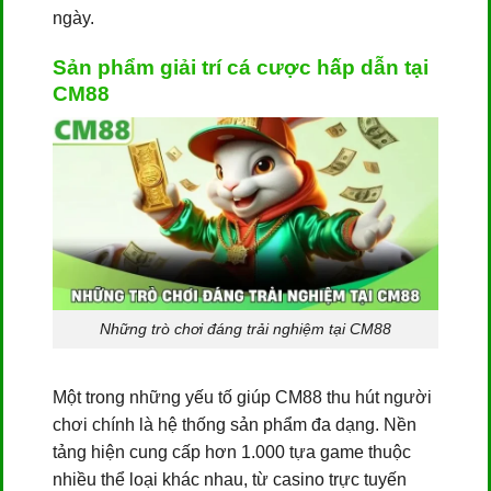
ngày.
Sản phẩm giải trí cá cược hấp dẫn tại
CM88
Những trò chơi đáng trải nghiệm tại CM88
Một trong những yếu tố giúp CM88 thu hút người
chơi chính là hệ thống sản phẩm đa dạng. Nền
tảng hiện cung cấp hơn 1.000 tựa game thuộc
nhiều thể loại khác nhau, từ casino trực tuyến