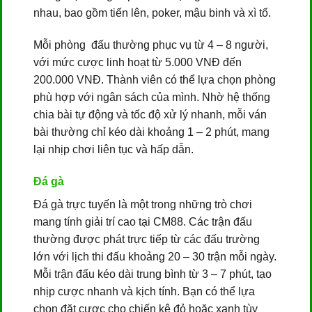
nhau, bao gồm tiến lên, poker, mậu binh và xì tố.
Mỗi phòng đấu thường phục vụ từ 4 – 8 người,
với mức cược linh hoạt từ 5.000 VNĐ đến
200.000 VNĐ. Thành viên có thể lựa chọn phòng
phù hợp với ngân sách của mình. Nhờ hệ thống
chia bài tự động và tốc độ xử lý nhanh, mỗi ván
bài thường chỉ kéo dài khoảng 1 – 2 phút, mang
lại nhịp chơi liên tục và hấp dẫn.
Đá gà
Đá gà trực tuyến là một trong những trò chơi
mang tính giải trí cao tại CM88. Các trận đấu
thường được phát trực tiếp từ các đấu trường
lớn với lịch thi đấu khoảng 20 – 30 trận mỗi ngày.
Mỗi trận đấu kéo dài trung bình từ 3 – 7 phút, tạo
nhịp cược nhanh và kịch tính. Bạn có thể lựa
chọn đặt cược cho chiến kê đỏ hoặc xanh tùy