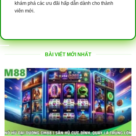
khám phá các ưu đãi hấp dẫn dành cho thành
viên mới.
BÀI VIẾT MỚI NHẤT