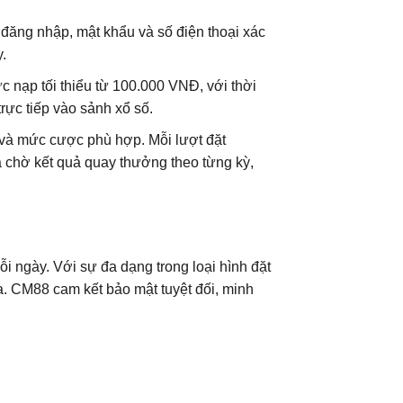
n đăng nhập, mật khẩu và số điện thoại xác
.
c nạp tối thiểu từ 100.000 VNĐ, với thời
trực tiếp vào sảnh xổ số.
n và mức cược phù hợp. Mỗi lượt đặt
 chờ kết quả quay thưởng theo từng kỳ,
ỗi ngày. Với sự đa dạng trong loại hình đặt
a. CM88 cam kết bảo mật tuyệt đối, minh